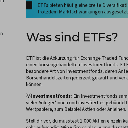
on
ETFs bieten häufig eine breite Diversifikati
trotzdem Marktschwankungen ausgesetzt
Was sind ETFs?
en
ETF ist die Abkürzung für Exchange Traded Fun
einen börsengehandelten Investmentfonds. ETFs
besondere Art von Investmentfonds, deren Ante
Börsenhandelszeiten jederzeit gekauft und ver
können.
💡
Investmentfonds:
Ein Investmentfonds sam
vieler Anleger*innen und investiert es gebündelt
Wertpapiere, zum Beispiel Aktien oder Anleihen.
Stell dir vor, du müsstest 1.000 Aktien einzeln 
sehr aufwendig. Wie wäre es also, wenn du stat