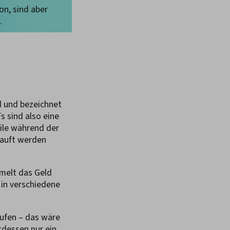
on, sind aber
.
d und bezeichnet
 sind also eine
ile während der
kauft werden
melt das Geld
 in verschiedene
kaufen – das wäre
tdessen nur ein