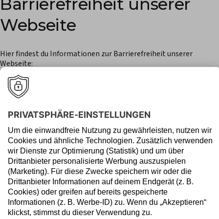
Barrierefreiheit unserer
Webseite
Hier findest du Informationen zur Barrierefreiheit unserer
Webseite:
Download
Robo-Advisor
SelectETF
Alles zum Robo-Advisor
Alles zu SelectETF
Klassische Portfolios
Kosten
Nachhaltigkeitsorientierte
SmartCash
Portfolios
Enhanced Active ETFs
Sparen für Kinder
Geschenksparen
Kosten