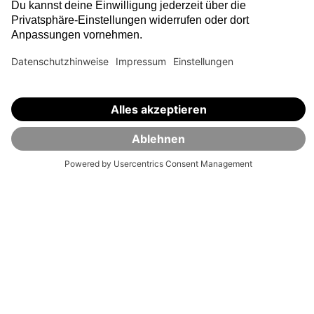
Anlagekonzept
VisualVest
Allgemein
Partnerprogramm
Kontakt
FAQ
Datenschutz
Karriere
Impressum
Sicherheit
Hinweisgeber
Presse
Rechtliche Hinweise
Regulierung
Risikohinweise
Barrierefreiheit
Privatsphäre-Einstellungen