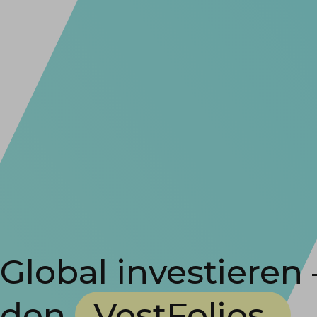
Global investieren 
den
Vest­Folios.