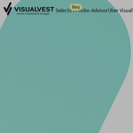
Neu
SelectETF
Robo-Advisor
Über Visua