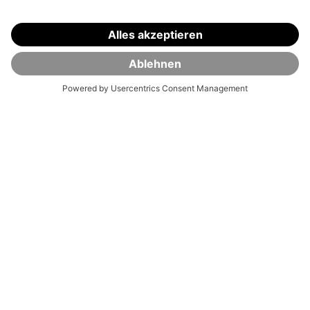
Du hast Fragen zum Thema Kooperation mit VisualVest?
Dann freuen wir uns auf deine Nachricht per E-Mail an:
marketing@visualvest.de
Klicks auf Werbemittel durch einen Interessenten können
wir dir mithilfe von Cookies bis zu 60 Tage lang zuordnen.
Bei anschließender Einrichtung eines Benutzerkontos
und/oder Depoteröffnung belohnen wir dich mit einer
Provision.
Hol dir dein Finanz-Update 
mit unserem Newsletter.
Mit unserem Newsletter bekommst du
Marktupdates, Produktneuheiten und praktische
Finanztipps kompakt und verständlich.
Vorname (optional)