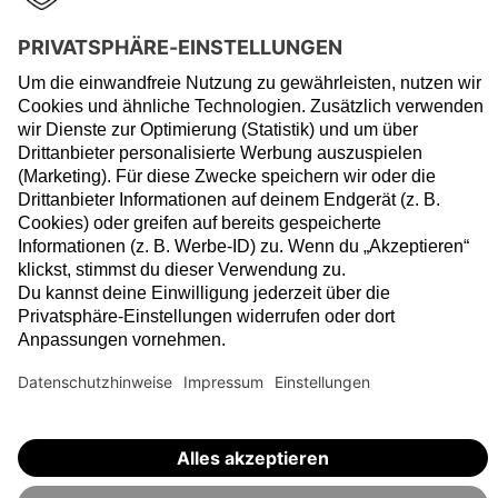
E-Mail:
dr-jacob@dr-buchert.de
Kontaktformular: https://www.ombudsperson-
frankfurt.de/de/kontaktformular/
Hinweise & Beschwerden:
Bitte beachte, dass das Hinweisgebersystem kein Eingangskanal
für Beschwerden darstellt. Bei Beschwerden, die sich gegen
VisualVest richten, verweisen wir auf das nachfolgende Dokument
zum Download. Dort findest du Hinweise zum
Beschwerdeverfahren, Kontaktdaten und deine weiteren
Möglichkeiten.
Beschwerdemanagement Grundsätze
Die Geldanlage in Fonds ist mit Risiken verbunden, die zu einem
Verlust deines eingesetzten Kapitals führen können. Historische
Werte oder Prognosen geben keine Garantie für die zukünftige
Wertentwicklung. Bitte mach dich deshalb mit unseren
Risikohinweisen
vertraut.