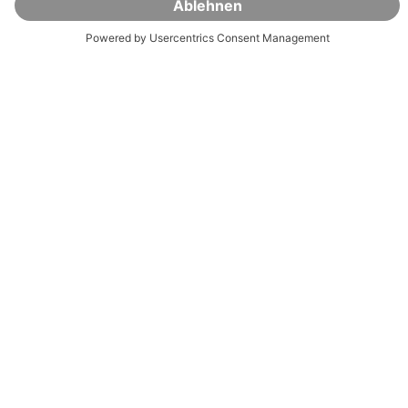
Robo-Advisor
SelectETF
Alles zum Robo-Advisor
Alles zu SelectETF
Klassische Portfolios
Kosten
Nachhaltigkeitsorientierte
SmartCash
Portfolios
Enhanced Active ETFs
Sparen für Kinder
Geschenksparen
Kosten
Anlagekonzept
VisualVest
Allgemein