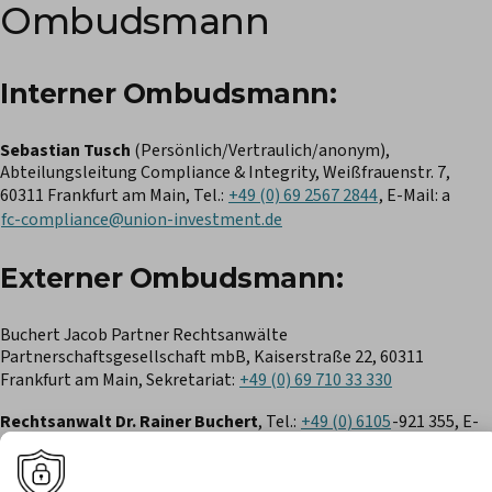
Ombudsmann
Interner Ombudsmann:
Sebastian Tusch
(Persönlich/Vertraulich/anonym),
Abteilungsleitung Compliance & Integrity, Weißfrauenstr. 7,
60311 Frankfurt am Main, Tel.:
+49 (0) 69 2567 2844
, E-Mail: a
fc-compliance@union-investment.de
Externer Ombudsmann:
Buchert Jacob Partner Rechtsanwälte
Partnerschaftsgesellschaft mbB, Kaiserstraße 22, 60311
Frankfurt am Main, Sekretariat:
+49 (0) 69 710 33 330
Rechtsanwalt Dr. Rainer Buchert
, Tel.:
+49 (0) 6105
-921 355, E-
Mail:
dr-buchert@dr-buchert.de
Rechtsanwältin Dr. Caroline Jacob
, Tel.:
+49 (0) 69 710 33 534
,