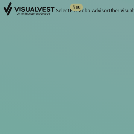
Neu
SelectETF
Robo-Advisor
Über Visua