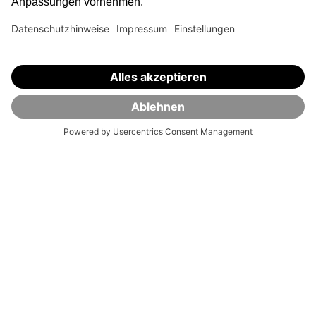
auflösen?
Kommen bei der Depotauflösung Kosten auf mich
zu?
Was passiert im Todesfall mit dem Depot?
Ist ein Depotübertrag zu SelectETF möglich?
Robo-Advisor
Inhalte anzeigen
Was ist der VisualVest Robo-Advisor?
Wie funktioniert die Geldanlage mit dem Robo-
Advisor?
Wie funktioniert das Rebalancing im Robo-
Advisor?
Wie wird die prognostizierte Wertentwicklung beim
VisualVest Robo-Advisor berechnet?
Welche Anlagestrategien gibt es?