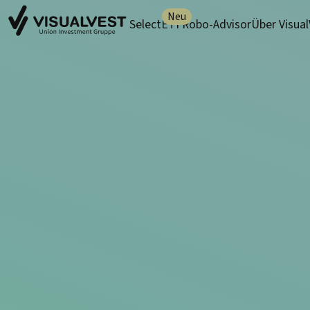
Neu
SelectETF
Robo-Advisor
Über Visua