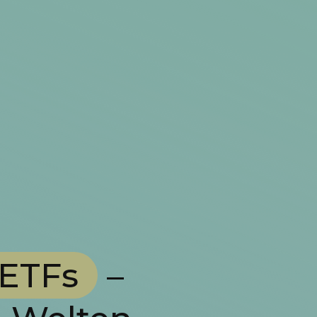
 ETFs
–