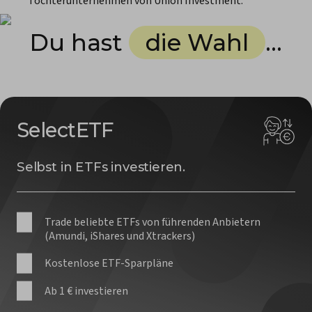
Tochterunternehmen von Union Investment.
Du hast
die Wahl
...
SelectETF
Selbst in ETFs investieren.
Trade beliebte ETFs von führenden Anbietern
(Amundi, iShares und Xtrackers)
Kostenlose ETF-Sparpläne
Ab 1 € investieren