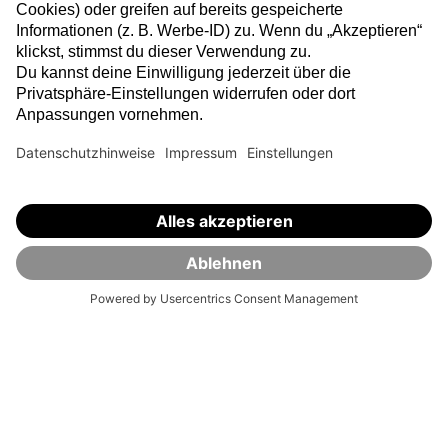
Häufig gestellte Fragen.
Was sind die ersten Schritte bevor ich investieren
kann?
Ist die Geldanlage an der Börse nicht riskant?
In welche Finanzprodukte kann ich investieren?
Auf welchen Börsenplätzen wird gehandelt?
Wer steckt hinter VisualVest?
Keine Lust, selbst ETFs
auszuwählen und zu
managen?
Mit dem VisualVest Robo-Advisor, unserer digitalen