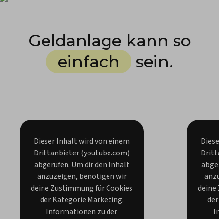
Geldanlage kann so
einfach
sein.
Dieser Inhalt wird von einem
Diese
Drittanbieter (youtube.com)
Dritt
abgerufen. Um dir den Inhalt
abger
anzuzeigen, benötigen wir
anzu
deine Zustimmung für Cookies
deine
der Kategorie Marketing.
der
Informationen zu der
I