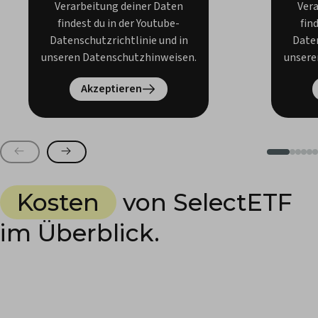
Verarbeitung deiner Daten
Vera
findest du in der Youtube-
fin
Datenschutzrichtlinie und in
Daten
unseren Datenschutzhinweisen.
unsere
Akzeptieren
Kosten
von SelectETF
im Überblick.