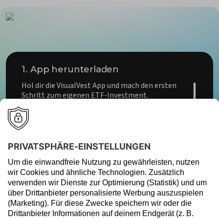
1.
App herunterladen
Hol dir die VisualVest App und mach den ersten
Schritt zum eigenen ETF-Investment.
Jetzt anlegen
2.
Registrieren
3.
In ETFs investieren