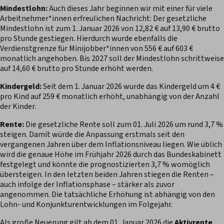
Mindestlohn:
Auch dieses Jahr beginnen wir mit einer für viele
Arbeitnehmer*innen erfreulichen Nachricht: Der gesetzliche
Mindestlohn ist zum 1. Januar 2026 von 12,82 € auf 13,90 € brutto
pro Stunde gestiegen. Hierdurch wurde ebenfalls die
Verdienstgrenze für Minijobber*innen von 556 € auf 603 €
monatlich angehoben. Bis 2027 soll der Mindestlohn schrittweise
auf 14,60 € brutto pro Stunde erhöht werden.
Kindergeld:
Seit dem 1. Januar 2026 wurde das Kindergeld um 4 €
pro Kind auf 259 € monatlich erhöht, unabhängig von der Anzahl
der Kinder.
Rente:
Die gesetzliche Rente soll zum 01. Juli 2026 um rund 3,7 %
steigen. Damit würde die Anpassung erstmals seit den
vergangenen Jahren über dem Inflationsniveau liegen. Wie üblich
wird die genaue Höhe im Frühjahr 2026 durch das Bundeskabinett
festgelegt und könnte die prognostizierten 3,7 % womöglich
übersteigen. In den letzten beiden Jahren stiegen die Renten –
auch infolge der Inflationsphase – stärker als zuvor
angenommen. Die tatsächliche Erhöhung ist abhängig von den
Lohn- und Konjunkturentwicklungen im Folgejahr.
Als große Neuerung gilt ab dem 01. Januar 2026 die
Aktivrente
.