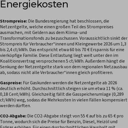
Energiekosten
Strompreise:
Die Bundesregierung hat beschlossen, die
Netzentgelte, welche einen großen Teil des Strompreises
ausmachen, mit Geldern aus dem Klima- und
Transformationsfonds zu bezuschussen. Voraussichtlich sinkt der
Strompreis für Verbraucher*innen und Kleingewerbe 2026 um 1,3
bis 2,4 ct/kWh. Das entspricht etwa 60 bis 70 € Ersparnis für eine
vierköpfige Familie. Diese Entlastung liegt weit unter den im
Koalitionsvertrag versprochenen 5 ct/kWh. Außerdem hängt die
Senkung der Netzentgelte stark von dem regionalen Netzausbau
ab, sodass nicht alle Verbraucher*innen gleich profitieren.
Gaspreise:
Für Gaskunden werden die Netzentgelte ab 2026
deutlich erhöht. Durchschnittlich steigen sie um etwa 11 % (ca.
0,18 Cent/kWh). Gleichzeitig fällt die Gasspeicherumlage (0,289
ct/kWh) weg, sodass die Mehrkosten in vielen Fällen kompensiert
werden dürften.
CO2-Abgabe:
Die CO2-Abgabe steigt von 55 € auf bis zu 65 € pro
Tonne, wodurch sich die Preise für Benzin, Diesel, Heizöl und
Erdgas erhöhen. Für einen durchschnittlichen Haushalt mit