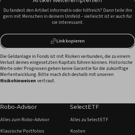
Artikel weiterempfehlen
Du fandest den Artikel informativ oder hilfreich? Dann teile ihn
gern mit Menschen in deinem Umfeld – vielleicht ist er auch für
sie interessant.
Link kopieren
Die Geldanlage in Fonds ist mit Risiken verbunden, die zu einem
Verlust deines eingesetzten Kapitals führen können. Historische
Werte oder Prognosen geben keine Garantie für die zukünftige
Wertentwicklung. Bitte mach dich deshalb mit unseren
Risikohinweisen
vertraut.
Robo-Advisor
SelectETF
Alles zum Robo-Advisor
Alles zu SelectETF
Klassische Portfolios
Kosten