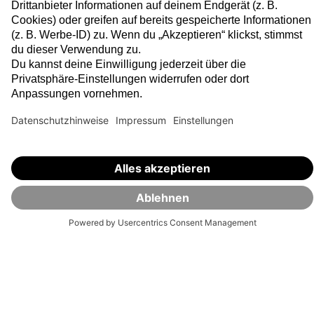
zum Kundenservice?
Jetzt kontaktieren
Robo-Advisor
SelectETF
Alles zum Robo-Advisor
Alles zu SelectETF
Klassische Portfolios
Kosten
Nachhaltigkeitsorientierte
SmartCash
Portfolios
Enhanced Active ETFs
Sparen für Kinder
Geschenksparen
Kosten