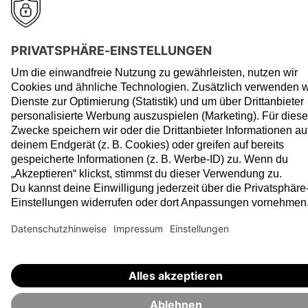
Robo-Advisor
SelectETF
Alles zum Robo-Advisor
Alles zu SelectETF
Klassische Portfolios
Kosten
Nachhaltigkeitsorientierte
SmartCash
Portfolios
Enhanced Active ETFs
Sparen für Kinder
Geschenksparen
Kosten
Anlagekonzept
VisualVest
Allgemein