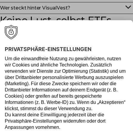
Wer steckt hinter VisualVest?
Keine Lust, selbst ETFs
auszuwählen und zu
managen?
Mit dem VisualVest Robo-Advisor, unserer digitalen
Vermögensverwaltung, übernehmen Profis die Geldanlage für
dich. Du lehnst dich zurück, wir übernehmen den Rest.
Zum Robo-Advisor
Sicher ist sicher