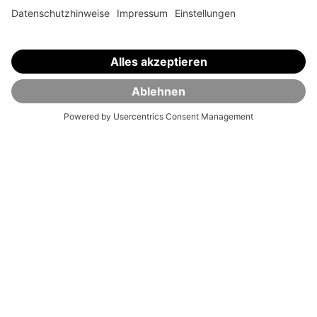
Dein Geld und Depot sind in guten Händen. Wir
sorgen dafür, dass dein Investment in allen
Bereichen bestmöglich geschützt ist.
Mehr zur Sicherheit
Nachhaltigkeit
Seit unserer Gründung 2015 ist Nachhaltigkeit ein
wichtiger Bestandteil unseres Unternehmens.
Alles zur Nachhaltigkeit
Wissen ist wertvoll