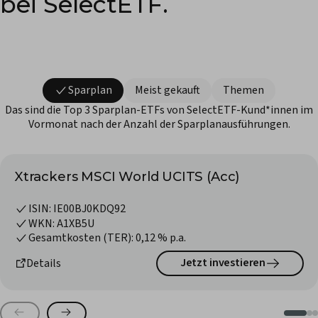
bei SelectETF.
Sparplan
Meist gekauft
Themen
Das sind die Top 3 Sparplan-ETFs von SelectETF-Kund*innen im
Vormonat nach der Anzahl der Sparplanausführungen.
Xtrackers MSCI World UCITS (Acc)
ISIN:
IE00BJ0KDQ92
WKN:
A1XB5U
Gesamtkosten (TER):
0,12
% p.a.
Jetzt investieren
Details