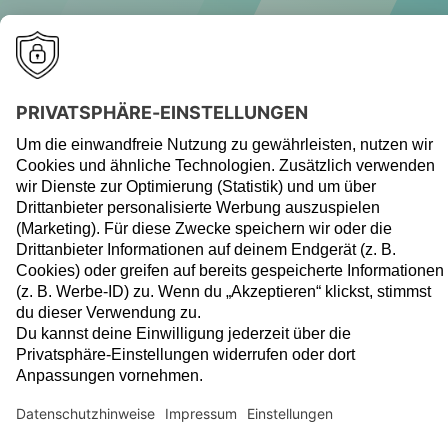
Breit gestreute ETF-Portfolios
Berücksichtigung von ökologischen, sozialen und
ökonomischen Aspekten bei der ETF-Auswahl
Streuung in bis zu drei Anlageklassen (Aktien,
Anleihen, Geldmarkt)
Mehr zu GreenFolio
Wer langfristig überzeugt,
wird mehrfach
ausgezeichnet.