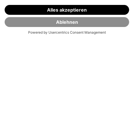
Unsere Auszeichnungen sind das Ergebnis konsequenter Qualität.
Ob Anlagestrategien, Transparenz oder Service – führende
Fachredaktionen bestätigen: Auf VisualVest ist Verlass.
⏸
Lass dein
Vermögen
jetzt für dich arbeiten.