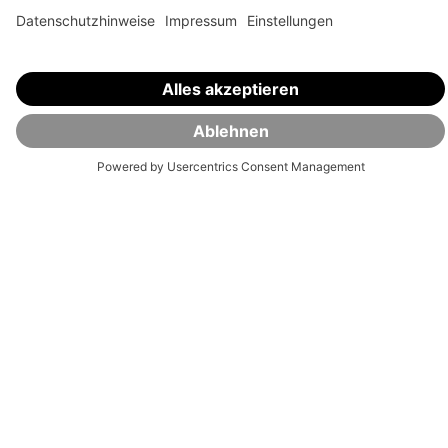
Unsere Auszeichnungen sind das Ergebnis konsequenter Qualität.
Ob Anlagestrategien, Transparenz oder Service – führende
Fachredaktionen bestätigen: Auf VisualVest ist Verlass.
⏸
Lass dein
Vermögen
jetzt für dich arbeiten.