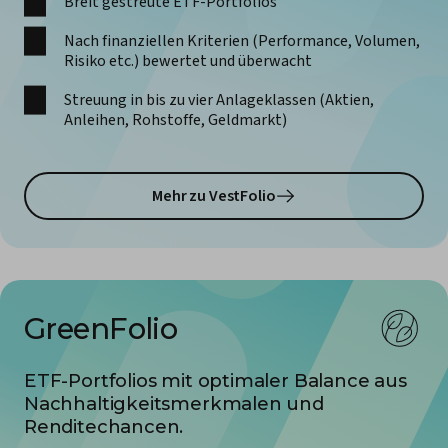
Breit gestreute ETF-Portfolios
Nach finanziellen Kriterien (Performance, Volumen,
Risiko etc.) bewertet und überwacht
Streuung in bis zu vier Anlageklassen (Aktien,
Anleihen, Rohstoffe, Geldmarkt)
Mehr zu VestFolio
GreenFolio
ETF-Portfolios mit optimaler Balance aus
Nachhaltigkeits­merkmalen und
Renditechancen.