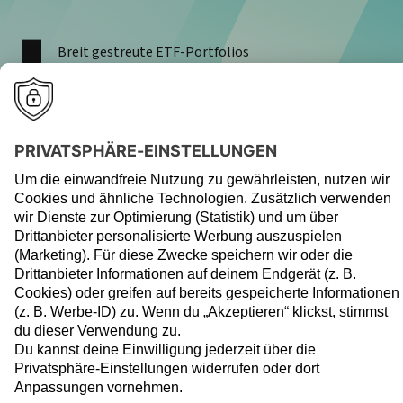
Breit gestreute ETF-Portfolios
Berücksichtigung von ökologischen, sozialen und
ökonomischen Aspekten bei der ETF-Auswahl
Streuung in bis zu drei Anlageklassen (Aktien,
Anleihen, Geldmarkt)
Mehr zu GreenFolio
Wer langfristig überzeugt,
wird mehrfach
ausgezeichnet.