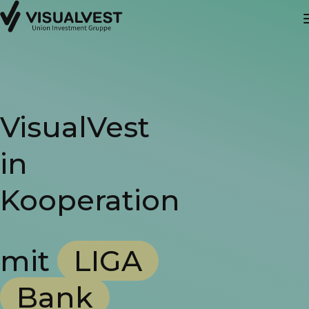
VisualVest
in
Kooperation
mit
LIGA
Bank