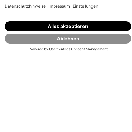
Unsere Auszeichnungen sind das Ergebnis konsequenter Qualität.
Ob Anlagestrategien, Transparenz oder Service – führende
Fachredaktionen bestätigen: Auf VisualVest ist Verlass.
⏸
Lass dein
Vermögen
jetzt für dich arbeiten.