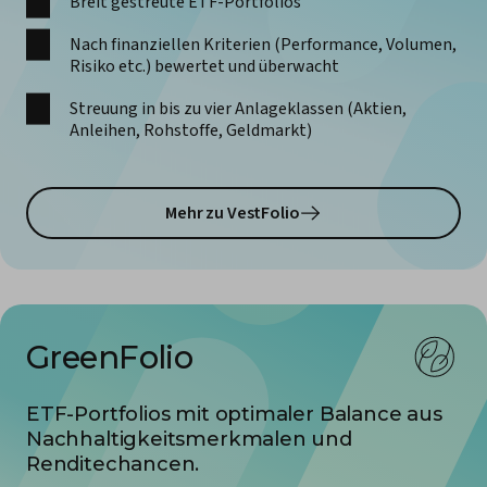
Breit gestreute ETF-Portfolios
Nach finanziellen Kriterien (Performance, Volumen,
Risiko etc.) bewertet und überwacht
Streuung in bis zu vier Anlageklassen (Aktien,
Anleihen, Rohstoffe, Geldmarkt)
Mehr zu VestFolio
GreenFolio
ETF-Portfolios mit optimaler Balance aus
Nachhaltigkeits­merkmalen und
Renditechancen.