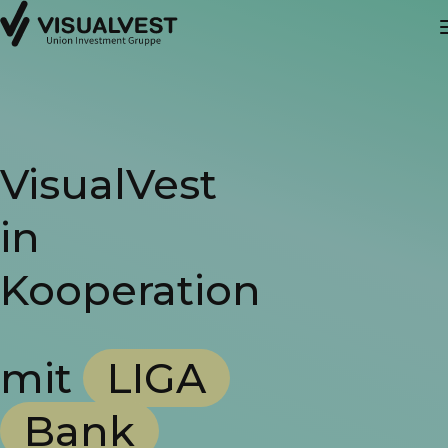
VisualVest
in
Kooperation
mit
LIGA
Bank