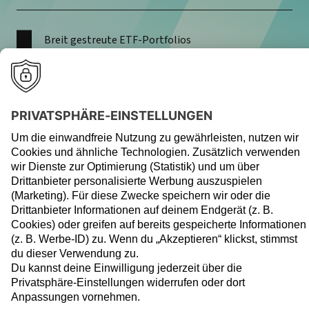
Breit gestreute ETF-Portfolios
Berücksichtigung von ökologischen, sozialen und
ökonomischen Aspekten bei der ETF-Auswahl
Streuung in bis zu drei Anlageklassen (Aktien,
Anleihen, Geldmarkt)
Mehr zu GreenFolio
Wer langfristig überzeugt,
wird mehrfach
ausgezeichnet.