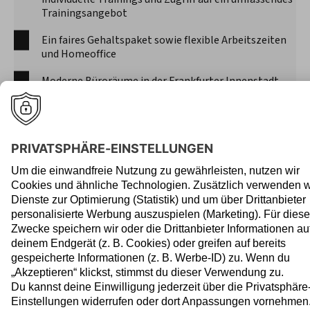
Trainingsangebot
Ein faires Gehaltspaket sowie flexible Arbeitszeiten
und Homeoffice
Moderne Büroräume in der Frankfurter Innenstadt
Erstklassige IT Ausstattung und zeitgemäße IT-
Infrastruktur
Bezuschusstes Mittagessen in einem unserer drei
Betriebsrestaurants
Kaffeebars und freie Getränke
Und vieles mehr
Worauf warten? So lernen
wir uns kennen: