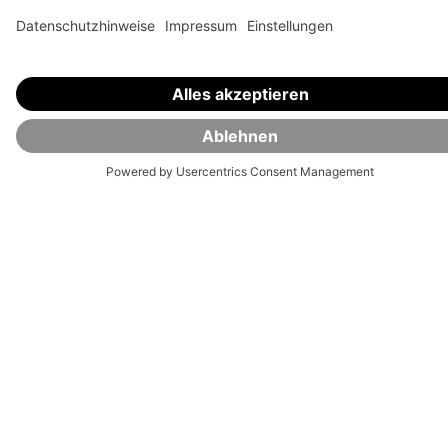
1.
Sende uns deine Bewerbung
Hi, ich bin Christian Witt und dein
Ansprechpartner rund um den
Bewerbungsprozess. Bitte maile uns zunächst
deine Bewerbung an
jobs@visualvest.de
. Was
wir von dir benötigen? Ein kurzes Anschreiben,
deinen CV und deine Zeugnisse – alles in einem
PDF – sowie eine Angabe über deine
Verfügbarkeit und deinen Gehaltswunsch.
Jetzt bewerben