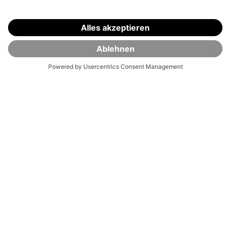
wir uns kennen:
1.
Sende uns deine Bewerbung
Hi, ich bin Christian Witt und dein
Ansprechpartner rund um den
Bewerbungsprozess. Bitte maile uns zunächst
deine Bewerbung an
jobs@visualvest.de
. Was
wir von dir benötigen? Ein kurzes Anschreiben,
deinen CV und deine Zeugnisse – alles in einem
PDF – sowie eine Angabe über deine
Verfügbarkeit und deinen Gehaltswunsch.