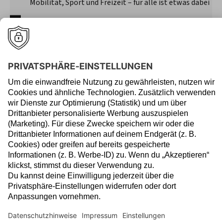
Mobilität, Sport und Freizeit – für alle ist etwas dabei
Eine stetige Weiterentwicklung durch zahlreiche
individuelle Trainings und Zugriff auf ein umfassendes
Trainingsangebot
Ein faires Gehaltspaket sowie flexible Arbeitszeiten
und Homeoffice
Moderne Büroräume in der Frankfurter Innenstadt
Erstklassige IT Ausstattung und zeitgemäße IT-
Infrastruktur
Bezuschusstes Mittagessen in einem unserer drei
Betriebsrestaurants
Kaffeebars und freie Getränke
Und vieles mehr
Worauf warten? So lernen