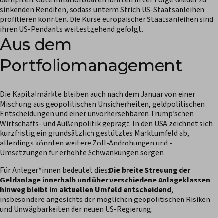
dämpften. Gute Inflationsdaten führten in der Folge wieder zu
sinkenden Renditen, sodass unterm Strich US-Staatsanleihen
profitieren konnten. Die Kurse europäischer Staatsanleihen sind
ihren US-Pendants weitestgehend gefolgt.
Aus dem
Portfoliomanagement
Die Kapitalmärkte bleiben auch nach dem Januar von einer
Mischung aus geopolitischen Unsicherheiten, geldpolitischen
Entscheidungen und einer unvorhersehbaren Trump’schen
Wirtschafts- und Außenpolitik geprägt. In den USA zeichnet sich
kurzfristig ein grundsätzlich gestütztes Marktumfeld ab,
allerdings könnten weitere Zoll-Androhungen und -
Umsetzungen für erhöhte Schwankungen sorgen.
Für Anleger*innen bedeutet dies:
Die breite Streuung der
Geldanlage innerhalb und über verschiedene Anlageklassen
hinweg bleibt im aktuellen Umfeld entscheidend
,
insbesondere angesichts der möglichen geopolitischen Risiken
und Unwägbarkeiten der neuen US-Regierung.