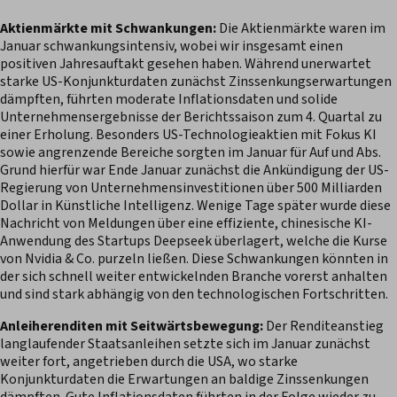
Aktienmärkte mit Schwankungen:
Die Aktienmärkte waren im
Januar schwankungsintensiv, wobei wir insgesamt einen
positiven Jahresauftakt gesehen haben. Während unerwartet
starke US-Konjunkturdaten zunächst Zinssenkungserwartungen
dämpften, führten moderate Inflationsdaten und solide
Unternehmensergebnisse der Berichtssaison zum 4. Quartal zu
einer Erholung. Besonders US-Technologieaktien mit Fokus KI
sowie angrenzende Bereiche sorgten im Januar für Auf und Abs.
Grund hierfür war Ende Januar zunächst die Ankündigung der US-
Regierung von Unternehmensinvestitionen über 500 Milliarden
Dollar in Künstliche Intelligenz. Wenige Tage später wurde diese
Nachricht von Meldungen über eine effiziente, chinesische KI-
Anwendung des Startups Deepseek überlagert, welche die Kurse
von Nvidia & Co. purzeln ließen. Diese Schwankungen könnten in
der sich schnell weiter entwickelnden Branche vorerst anhalten
und sind stark abhängig von den technologischen Fortschritten.
Anleiherenditen mit Seitwärtsbewegung:
Der Renditeanstieg
langlaufender Staatsanleihen setzte sich im Januar zunächst
weiter fort, angetrieben durch die USA, wo starke
Konjunkturdaten die Erwartungen an baldige Zinssenkungen