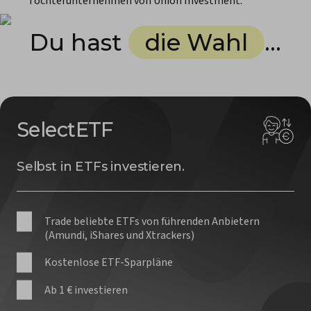
Tochterunternehmen von Union Investment.
Du hast
die Wahl
...
SelectETF
Selbst in ETFs investieren.
Trade beliebte ETFs von führenden Anbietern
(Amundi, iShares und Xtrackers)
Kostenlose ETF-Sparpläne
Ab 1 € investieren