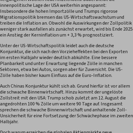
innenpolitische Lage der USA weiterhin angespannt:
Insbesondere die hohen Importzölle und Trumps rigorose
Migrationspolitik bremsen das US-Wirtschaftswachstum und
treiben die Inflation an. Obwohl die Auswirkungen der Zollpolitik
weniger stark ausfallen als zunächst erwartet, wird bis Ende 2025
ein Anstieg der Kerninflation um + 3,3 % prognostiziert.
Unter der US-Wirtschaftspolitik leidet auch die deutsche
Konjunktur, die sich nach den Vorzieheffekten bei den Exporten
im ersten Halbjahr wieder deutlich abkühlte. Eine bessere
Planbarkeit und unter Erwartung liegende Zölle in manchen
Sektoren, etwa bei Autos, sorgen aber für Zuversicht. Die US-
Zölle haben bisher kaum Einfluss auf die Euro-Inflation.
Auch Chinas Konjunktur kühlt sich ab. Grund hierfür ist vor allem
die schwache Binnenwirtschaft. Hinzu kommt der ungelöste
Zollstreit mit den USA: Trump schob zuletzt am 12. August die
angedrohten 100 % Zölle um weitere 90 Tage auf. Insgesamt
sprechen die schwache Binnenwirtschaft und anhaltende Zoll-
Unsicherheit für eine Fortsetzung der Schwächephase im zweiten
Halbjahr.
Doch warum erreichen die globalen Aktienmärkte neue